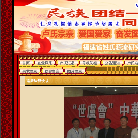
首页
企业风采
卢氏汇谱
寻根问祖
公告通知
卢氏
供求信息
访客留言
图片信息
南康庆典会议