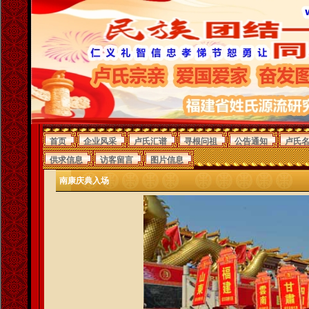
首页
企业风采
卢氏汇谱
寻根问祖
公告通知
卢氏
供求信息
访客留言
图片信息
南康庆典入场