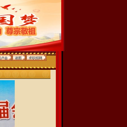
闽卢会
读图
求职招聘