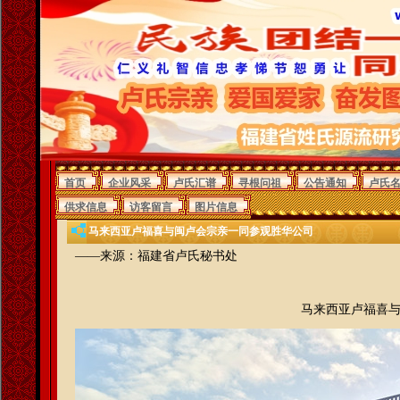
首页
企业风采
卢氏汇谱
寻根问祖
公告通知
卢氏
供求信息
访客留言
图片信息
马来西亚卢福喜与闽卢会宗亲一同参观胜华公司
——来源：福建省卢氏秘书处
马来西亚卢福喜