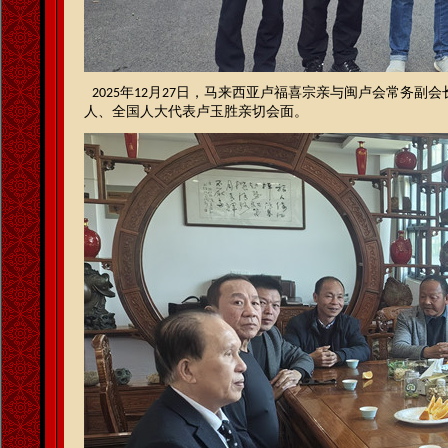
年
月
日，马来西亚卢福喜宗亲与闽卢会常务副会
2025
12
27
人、全国人大代表卢玉胜亲切会面。